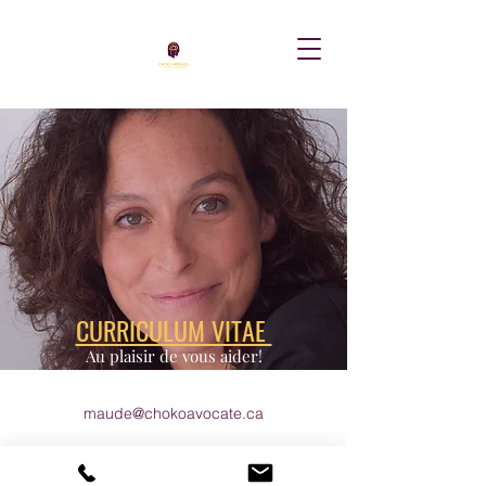
CURRICULUM VITAE
Au plaisir de vous aider!
maude@chokoavocate.ca
438.399.9826